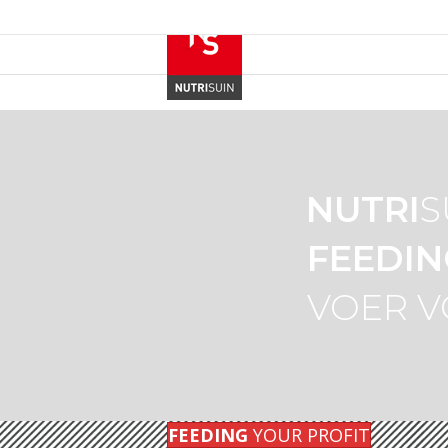
NUTRI
S
FEEDIN
VOER V
FEEDING
YOUR PROFIT