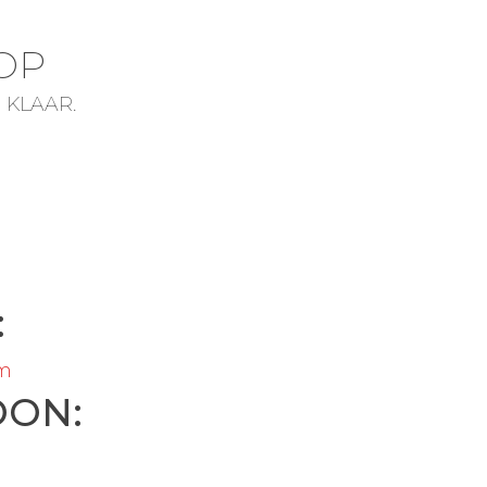
OP
 KLAAR.
:
om
OON:
0