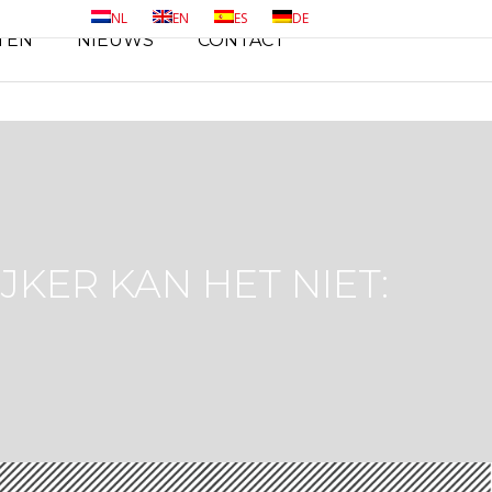
NL
EN
ES
DE
TEN
NIEUWS
CONTACT
JKER KAN HET NIET: