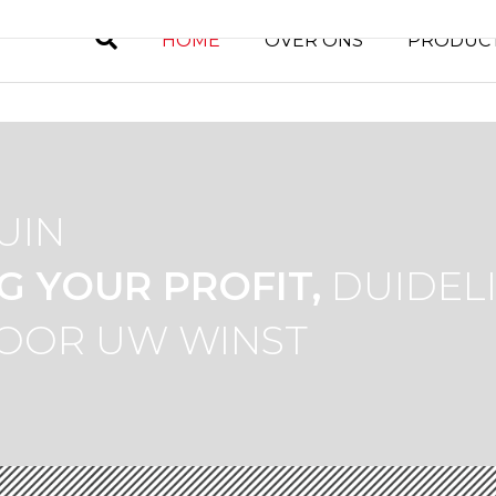
HOME
OVER ONS
PRODUC
UIN
G YOUR PROFIT,
DUIDELI
OOR UW WINST