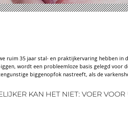
e ruim 35 jaar stal- en praktijkervaring hebben in 
iggen, wordt een probleemloze basis gelegd voor de
ngunstige biggenopfok nastreeft, als de varkensho
ELIJKER KAN HET NIET: VOER VOO