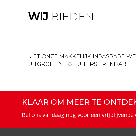
WIJ
BIEDEN:
MET ONZE MAKKELIJK INPASBARE W
UITGROEIEN TOT UITERST RENDABELE
KLAAR OM MEER TE ONTDE
Bel ons vandaag nog voor een vrijblijvende 