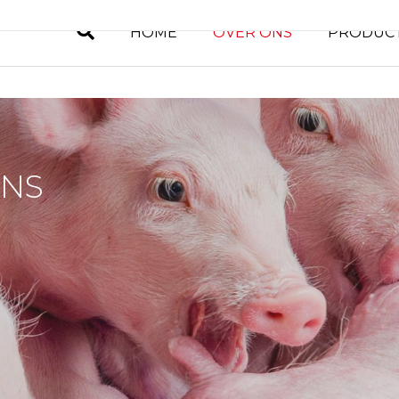
HOME
OVER ONS
PRODUC
NS