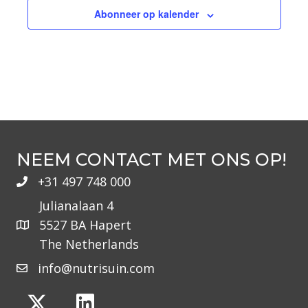
A
A
A
e
e
e
e
e
e
e
.
Abonneer op kalender
n
n
n
n
n
n
n
V
N
V
E
E
I
N
N
V
G
A
E
A
V
NEEM CONTACT MET ONS OP!
N
I
T
+31 497 748 000
G
E
I
Julianalaan 4
A
5527 BA Hapert
M
E
T
The Netherlands
I
E
info@nutrisuin.com
E
N