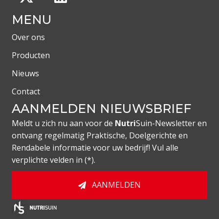
MENU
T
Over ons
E
Producten
N
Nieuws
Contact
AANMELDEN NIEUWSBRIEF
Meldt u zich nu aan voor de
Nutri
Suin-Newsletter en
ontvang regelmatig Praktische, Doelgerichte en
Rendabele informatie voor uw bedrijf! Vul alle
verplichte velden in (*).
AANMELDEN